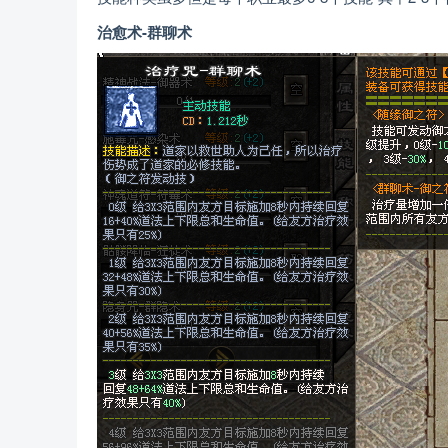
治愈术-群聊术