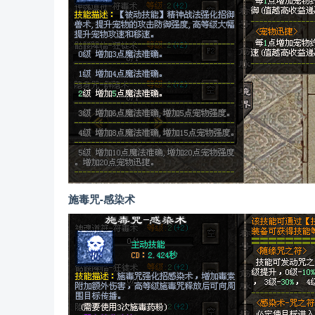
施毒咒-感染术