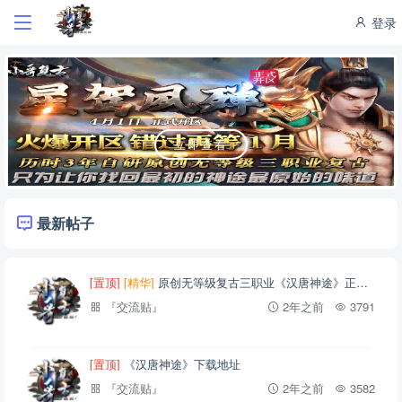
登录
立即查看
最新帖子
[置顶]
[精华]
原创无等级复古三职业《汉唐神途》正式开区
『交流贴』
2年之前
3791
[置顶]
《汉唐神途》下载地址
『交流贴』
2年之前
3582