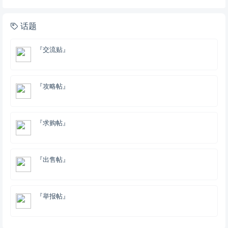
话题
『交流贴』
『攻略帖』
『求购帖』
『出售帖』
『举报帖』