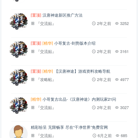
[置顶]
汉唐神途新区推广方法
『交流贴』
2年之前
3252
[置顶]
[精华]
小哥复古-剑势版本介绍
『交流贴』
2年之前
3161
[置顶]
[精华]
【汉唐神途】游戏资料攻略导航
『攻略帖』
2年之前
4977
[精华]
小哥复古出品-《汉唐神途》内测玩家21问
『交流贴』
2年之前
3027
精彩纷呈 无限畅享 尽在“干净世界”免费官网
『交流贴』
6月之前
685