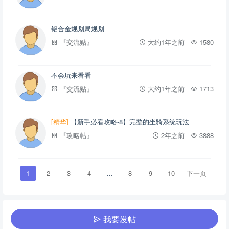
铝合金规划局规划
『交流贴』
大约1年之前
1580
不会玩来看看
『交流贴』
大约1年之前
1713
[精华]
【新手必看攻略-8】完整的坐骑系统玩法
『攻略帖』
2年之前
3888
1
2
3
4
...
8
9
10
下一页
我要发帖