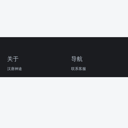
关于
导航
汉唐神途
联系客服
小哥复古网络科技有限公司
1937309359@qq.com
021-88888888
陕西省西安市西安区XX街道XX号